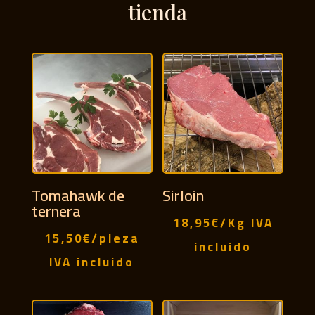
tienda
Tomahawk de
Sirloin
ternera
18,95
€
/Kg
IVA
15,50
€
/pieza
incluido
IVA incluido